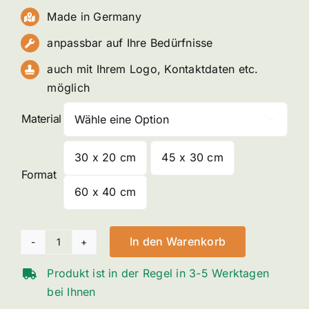
Made in Germany
anpassbar auf Ihre Bedürfnisse
auch mit Ihrem Logo, Kontaktdaten etc.
möglich
Material

30 x 20 cm
45 x 30 cm

Format
60 x 40 cm
In den Warenkorb
Achtung
Holzfällung
Produkt ist in der Regel in 3-5 Werktagen
Menge
bei Ihnen