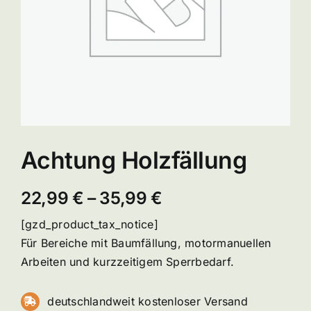
Achtung Holzfällung
Preisspanne:
22,99
€
–
35,99
€
22,99 €
[gzd_product_tax_notice]
bis
Für Bereiche mit Baumfällung, motormanuellen
35,99 €
Arbeiten und kurzzeitigem Sperrbedarf.
deutschlandweit kostenloser Versand