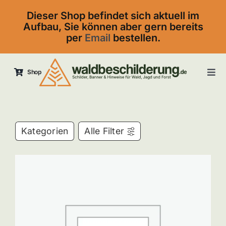
Skip
Dieser Shop befindet sich aktuell im
to
Aufbau, Sie können aber gern bereits
content
per
Email
bestellen.
Shop
Tog
Navi
Startseite
Kontakt
Kategorien
Alle Filter