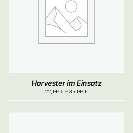
ITE
Harvester im Einsatz
Preisspanne:
22,99
€
–
35,99
€
22,99 €
bis
35,99 €