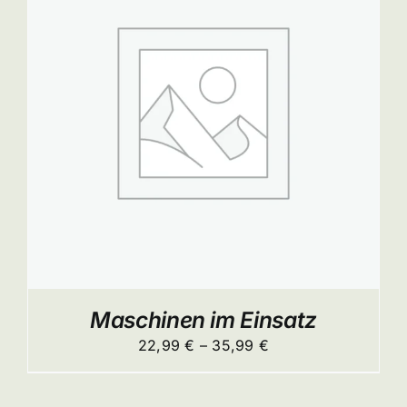
ITE
Maschinen im Einsatz
Preisspanne:
22,99
€
–
35,99
€
22,99 €
bis