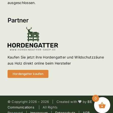
ausgeschlossen.
Partner
Kaufen Sie jetzt ihre Hordengatter und Wildschutzzäune
aus Holz direkt online beim Hersteller
Hordengatter kaufen
0
© Copyright 2026 –
2026 | Created with
by
BE
Communications
| All Rights
Reserved |
Impressum
|
Datenschutz
|
AGB