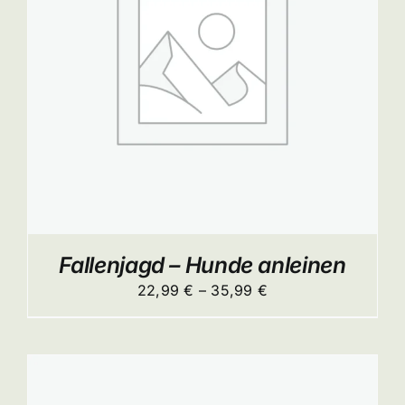
ITE
Fallenjagd – Hunde anleinen
Preisspanne:
22,99
€
–
35,99
€
22,99 €
bis
35,99 €