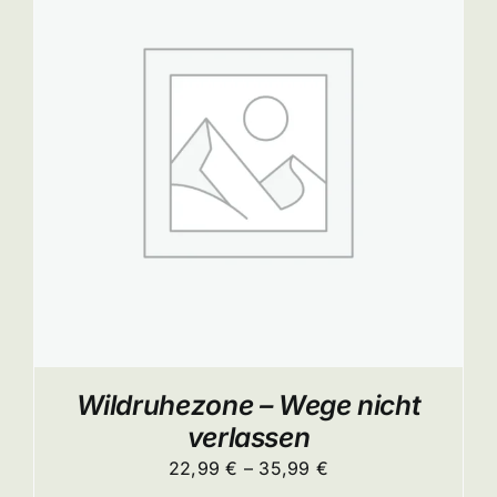
ITE
Wildruhezone – Wege nicht
verlassen
Preisspanne:
22,99
€
–
35,99
€
22,99 €