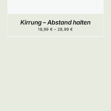
ITE
Kirrung – Abstand halten
Preisspanne:
18,99
€
–
28,99
€
18,99 €
bis
28,99 €