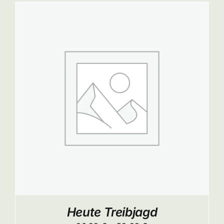
58,99 €
ITE
Heute Treibjagd