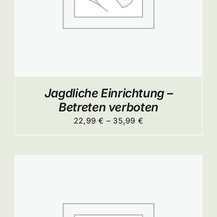
ITE
Jagdliche Einrichtung –
Betreten verboten
Preisspanne:
22,99
€
–
35,99
€
22,99 €
bis
35,99 €