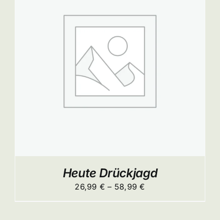
ITE
Heute Drückjagd
Preisspanne:
26,99
€
–
58,99
€
26,99 €
bis