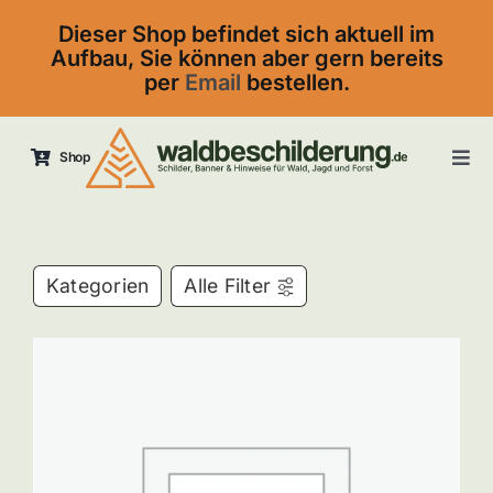
Skip
Dieser Shop befindet sich aktuell im
to
Aufbau, Sie können aber gern bereits
content
per
Email
bestellen.
Shop
Tog
Navi
Startseite
Kontakt
Kategorien
Alle Filter