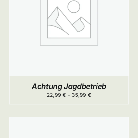
ITE
Achtung Jagdbetrieb
Preisspanne:
22,99
€
–
35,99
€
22,99 €
bis
35,99 €