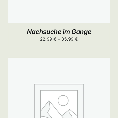
ITE
Nachsuche im Gange
Preisspanne:
22,99
€
–
35,99
€
22,99 €
bis
35,99 €