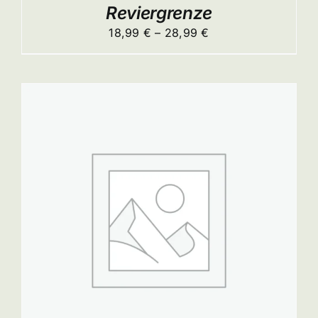
ITE
Reviergrenze
Preisspanne:
18,99
€
–
28,99
€
18,99 €
bis
28,99 €