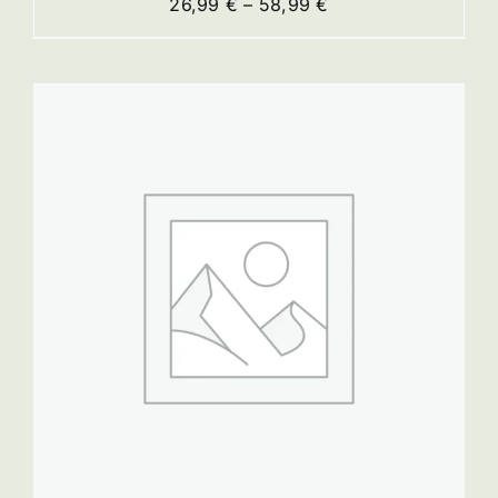
Preisspanne:
26,99
€
–
58,99
€
26,99 €
bis
58,99 €