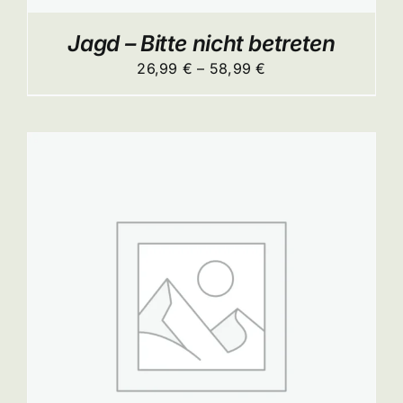
ITE
Jagd – Bitte nicht betreten
Preisspanne:
26,99
€
–
58,99
€
26,99 €
bis
58,99 €