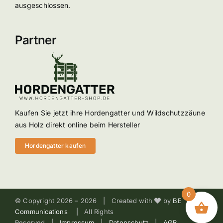
ausgeschlossen.
Partner
Kaufen Sie jetzt ihre Hordengatter und Wildschutzzäune
aus Holz direkt online beim Hersteller
Hordengatter kaufen
0
© Copyright 2026 –
2026 | Created with
by
BE
Communications
| All Rights
Reserved |
Impressum
|
Datenschutz
|
AGB