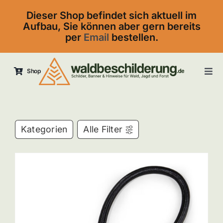
Skip
Dieser Shop befindet sich aktuell im
to
Aufbau, Sie können aber gern bereits
content
per
Email
bestellen.
Shop
Tog
Navi
Startseite
Kontakt
Kategorien
Alle Filter