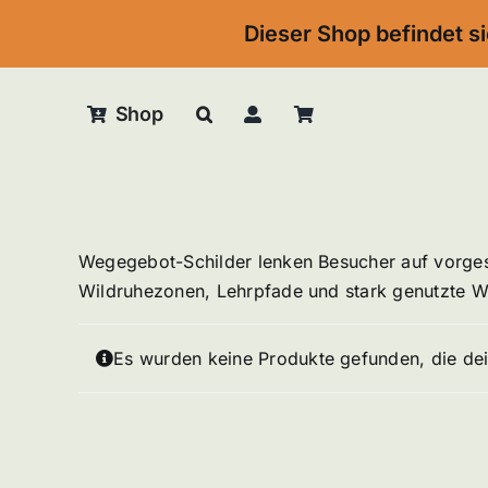
Skip
Dieser Shop befindet si
to
content
Shop
Wegegebot-Schilder lenken Besucher auf vorges
Wildruhezonen, Lehrpfade und stark genutzte 
Es wurden keine Produkte gefunden, die de