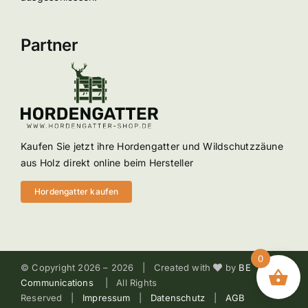
Partner
Kaufen Sie jetzt ihre Hordengatter und Wildschutzzäune
aus Holz direkt online beim Hersteller
Hordengatter kaufen
0
© Copyright 2026 –
2026 | Created with
by
BE
Communications
| All Rights
Reserved |
Impressum
|
Datenschutz
|
AGB