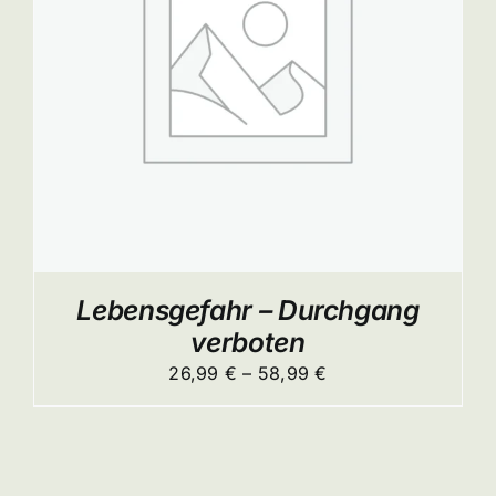
ITE
Lebensgefahr – Durchgang
verboten
Preisspanne:
26,99
€
–
58,99
€
26,99 €
bis
58,99 €